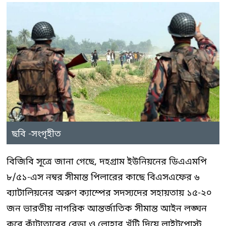
ছবি -সংগৃহীত
বিজিবি সূত্রে জানা গেছে, দহগ্রাম ইউনিয়নের ডিএএমপি
৮/৫১-এস নম্বর সীমান্ত পিলারের কাছে বিএসএফের ৬
ব্যাটালিয়নের অরুণ ক্যাম্পের সদস্যদের সহায়তায় ১৫-২০
জন ভারতীয় নাগরিক আন্তর্জাতিক সীমান্ত আইন লঙ্ঘন
করে কাঁটাতারের বেড়া ও লোহার খুঁটি দিয়ে লাইটপোস্ট