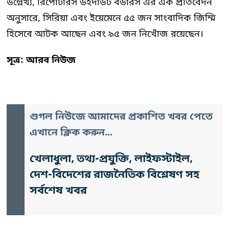
উল্লেখ্য, রিপোর্টারস উইদাউট বর্ডারস এর এক প্রতিবেদন
অনুসারে, সিরিয়া এবং ইয়েমেনে ৫৫ জন সাংবাদিক জিম্মি
হিসেবে আটক আছেন এবং ৯৫ জন নিখোঁজ রয়েছেন।
সূত্র: আরব নিউজ
গুগল নিউজে আমাদের প্রকাশিত খবর পেতে
এখানে ক্লিক করুন...
খেলাধুলা, তথ্য-প্রযুক্তি, লাইফস্টাইল,
দেশ-বিদেশের রাজনৈতিক বিশ্লেষণ সহ
সর্বশেষ খবর