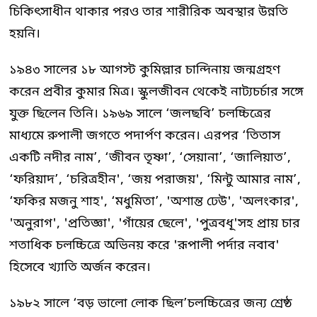
চিকিৎসাধীন থাকার পরও তার শারীরিক অবস্থার উন্নতি
হয়নি।
১৯৪৩ সালের ১৮ আগস্ট কুমিল্লার চান্দিনায় জন্মগ্রহণ
করেন প্রবীর কুমার মিত্র। স্কুলজীবন থেকেই নাট্যচর্চার সঙ্গে
যুক্ত ছিলেন তিনি। ১৯৬৯ সালে ‘জলছবি’ চলচ্চিত্রের
মাধ্যমে রুপালী জগতে পদার্পণ করেন। এরপর ‘তিতাস
একটি নদীর নাম’, ‘জীবন তৃষ্ণা’, ‘সেয়ানা’, ‘জালিয়াত’,
‘ফরিয়াদ’, ‘চরিত্রহীন', ‘জয় পরাজয়', ‘মিন্টু আমার নাম’,
‘ফকির মজনু শাহ', ‘মধুমিতা’, 'অশান্ত ঢেউ', 'অলংকার',
'অনুরাগ', 'প্রতিজ্ঞা', 'গাঁয়ের ছেলে', 'পুত্রবধূ'সহ প্রায় চার
শতাধিক চলচ্চিত্রে অভিনয় করে 'রূপালী পর্দার নবাব'
হিসেবে খ্যাতি অর্জন করেন।
১৯৮২ সালে ‘বড় ভালো লোক ছিল’চলচ্চিত্রের জন্য শ্রেষ্ঠ