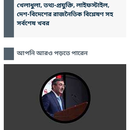
খেলাধুলা, তথ্য-প্রযুক্তি, লাইফস্টাইল,
দেশ-বিদেশের রাজনৈতিক বিশ্লেষণ সহ
সর্বশেষ খবর
আপনি আরও পড়তে পারেন