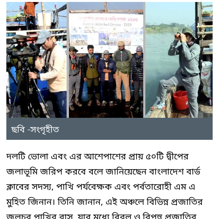
ছবি -সংগৃহীত
দলটি ভোলা এবং এর আশেপাশের প্রায় ৫০টি দ্বীপের
জলাভূমি জরিপ করবে বলে জানিয়েছেন বাংলাদেশ বার্ড
ক্লাবের সদস্য, পাখি পর্যবেক্ষক এবং পর্বতারোহী এম এ
মুহিত জিনান। তিনি জানান, এই অঞ্চলে বিভিন্ন প্রজাতির
জলচর পাখির বাস, যার মধ্যে বিরল ও বিপন্ন প্রজাতির