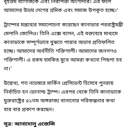
বৃহত্তম বাণিজ্যিক এবং নিরাপত্তা অংশীদার। এর ফলে
আমাদের উভয় দেশের শ্রমিক এবং সমাজ উপকৃত হচ্ছে।'
ট্রাম্পের মন্তব্যের সমালোচনা করেছেন কানাডার পররাষ্ট্রমন্ত্রী
মেলানি জোলিও। তিনি এক্সে বলেন, এই বক্তব্যের মাধ্যমে
কানাডাকে সম্পূর্ণভাবে বুঝতে পারার অভাব প্রতিফলিত
হচ্ছে। আমাদের অর্থনীতি শক্তিশালী। আমাদের জনগণও
শক্তিশালী। এ রকম হুমকির মুখে আমরা কখনো পিছপা হব
না।'
উল্লেখ্য, গত নভেম্বরে মার্কিন প্রেসিডেন্ট হিসেবে পুনরায়
নির্বাচিত হন ডোনাল্ড ট্রাম্প। এরপর থেকে তিনি কানাডাকে
যুক্তরাষ্ট্রের ৫১তম অঙ্গরাজ্য বানানোর পরিকল্পনার কথা
বার বার প্রকাশ করছেন।
সূত্র: আনাদোলু এজেন্সি