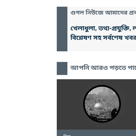
গুগল নিউজে আমাদের প্রক
খেলাধুলা, তথ্য-প্রযুক্
বিশ্লেষণ সহ সর্বশেষ খব
আপনি আরও পড়তে পা