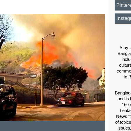
Pinter
Instag
Stay u
Bangla
inclu
cultur
comment
to 
Banglade
and is 
160 m
herit
News fr
of topic
issues