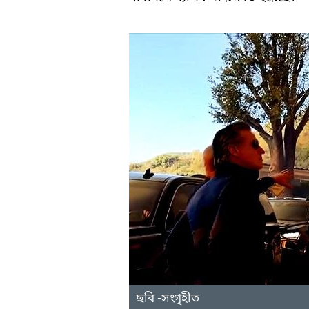
ছবি -সংগৃহীত