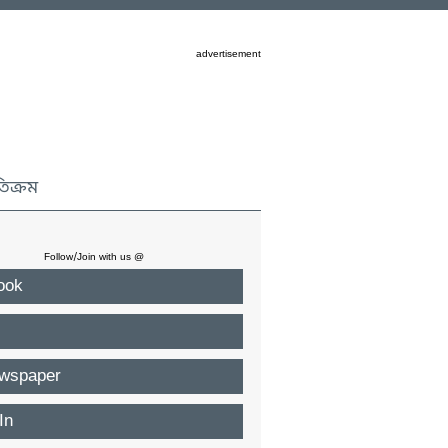
advertisement
তিক্রম
Follow/Join with us @
ook
wspaper
In