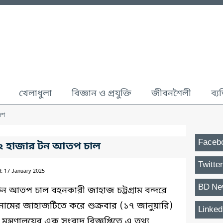
খেলাধুলা
বিজ্ঞান ও প্রযুক্তি
জীবনশৈলী
ব্য
েশ
Faceb
২২ হাজার টন আতপ চাল
Twitter
d: 17 January 2025
BD Ne
 টন আতপ চাল বহনকারী জাহাজ চট্টগ্রাম বন্দরে
নামের জাহাজটিতে করে শুক্রবার (১৭ জানুয়ারি)
Linked
মন্ত্রণালয়ের এক সংবাদ বিজ্ঞপ্তিতে এ তথ্য