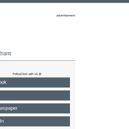
advertisement
তিক্রম
Follow/Join with us @
ook
wspaper
In