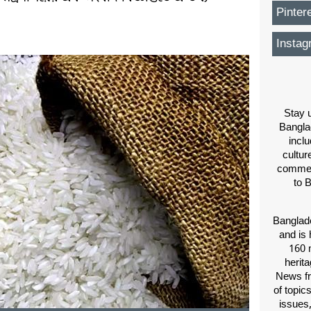
Pinter
Instag
Stay u
Bangla
inclu
cultur
comment
to 
Banglade
and is 
160 m
herit
News fr
of topic
issues