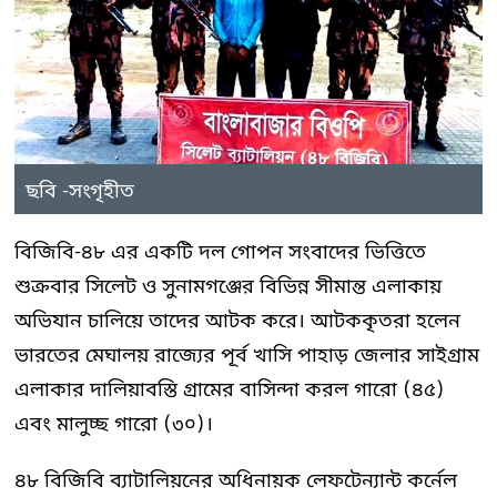
ছবি -সংগৃহীত
বিজিবি-৪৮ এর একটি দল গোপন সংবাদের ভিত্তিতে
শুক্রবার সিলেট ও সুনামগঞ্জের বিভিন্ন সীমান্ত এলাকায়
অভিযান চালিয়ে তাদের আটক করে। আটককৃতরা হলেন
ভারতের মেঘালয় রাজ্যের পূর্ব খাসি পাহাড় জেলার সাইগ্রাম
এলাকার দালিয়াবস্তি গ্রামের বাসিন্দা করল গারো (৪৫)
এবং মালুচ্ছ গারো (৩০)।
৪৮ বিজিবি ব্যাটালিয়নের অধিনায়ক লেফটেন্যান্ট কর্নেল