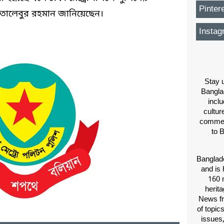
Pinter
তালেবুর রহমান জানিয়েছেন।
Instag
Stay u
Bangla
inclu
cultur
comment
to 
Banglade
and is 
160 m
herit
News fr
of topic
issues