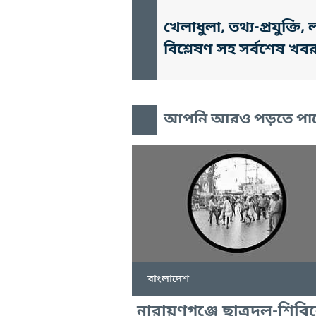
খেলাধুলা, তথ্য-প্রযুক্
বিশ্লেষণ সহ সর্বশেষ খব
আপনি আরও পড়তে পা
বাংলাদেশ
নারায়ণগঞ্জে ছাত্রদল-শিবি