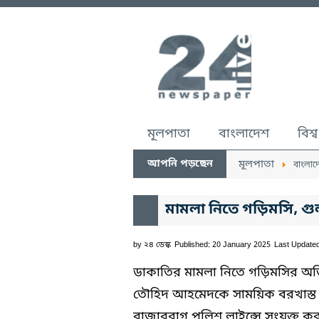
মূলপাতা
বাংলাদেশ
বিশ্ব
আপনি পড়ছেন
মূলপাতা
বাংলাদ
মামলা নিতে গড়িমসি, গু
by
২৪ ডেস্ক
Published: 20 January 2025
Last Update
ডাকাতির মামলা নিতে গড়িমসির অভিয
তৌহিদ আহমেদকে সাময়িক বরখাস্ত 
রাজারবাগ পুলিশ লাইন্সে সংযুক্ত ক