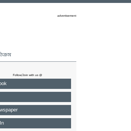
advertisement
তিক্রম
Follow/Join with us @
ook
wspaper
In