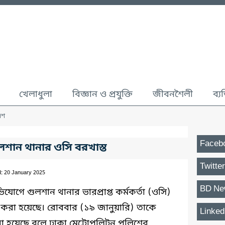
খেলাধুলা
বিজ্ঞান ও প্রযুক্তি
জীবনশৈলী
ব্য
েশ
Faceb
লশান থানার ওসি বরখাস্ত
Twitter
d: 20 January 2025
BD Ne
োগে গুলশান থানার ভারপ্রাপ্ত কর্মকর্তা (ওসি)
করা হয়েছে। রোববার (১৯ জানুয়ারি) তাকে
Linked
রা হয়েছে বলে ঢাকা মেট্রোপলিটন পুলিশের