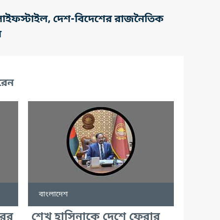
তি, লাইফস্টাইল, দেশ-বিদেশের রাজনৈতিক
র
রেন
বাংলাদেশ
রের
শেখ হাসিনাকে দেশে ফেরার