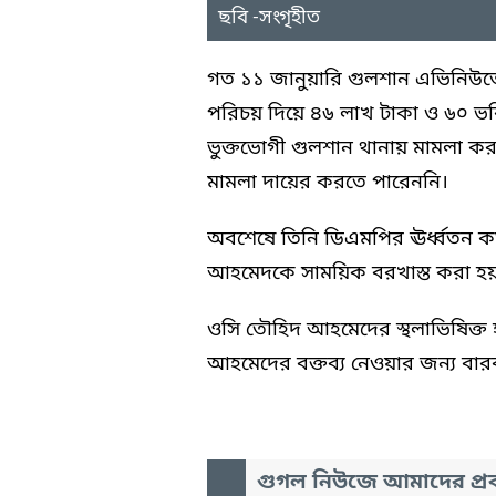
ছবি -সংগৃহীত
গত ১১ জানুয়ারি গুলশান এভিনিউতে
পরিচয় দিয়ে ৪৬ লাখ টাকা ও ৬০ ভরি 
ভুক্তভোগী গুলশান থানায় মামলা 
মামলা দায়ের করতে পারেননি।
অবশেষে তিনি ডিএমপির ঊর্ধ্বতন কর
আহমেদকে সাময়িক বরখাস্ত করা হ
ওসি তৌহিদ আহমেদের স্থলাভিষিক্ত
আহমেদের বক্তব্য নেওয়ার জন্য বারব
গুগল নিউজে আমাদের প্রক