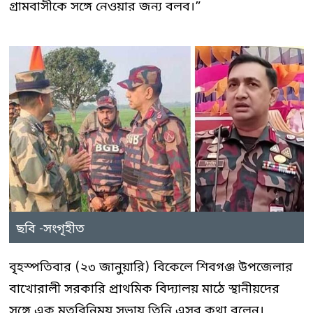
গ্রামবাসীকে সঙ্গে নেওয়ার জন্য বলব।”
ছবি -সংগৃহীত
বৃহস্পতিবার (২৩ জানুয়ারি) বিকেলে শিবগঞ্জ উপজেলার
বাখোরালী সরকারি প্রাথমিক বিদ্যালয় মাঠে স্থানীয়দের
সঙ্গে এক মতবিনিময় সভায় তিনি এসব কথা বলেন।