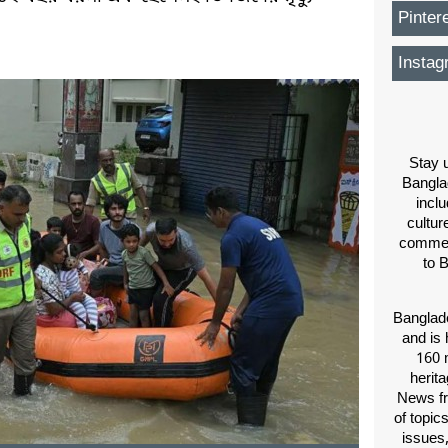
Pinter
।
Instag
Stay u
Bangla
inclu
cultur
comment
to 
Banglade
and is 
160 m
herit
News fr
of topic
issues