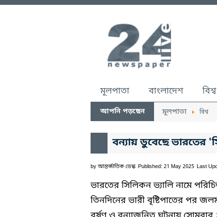
মূলপাতা
বাংলাদেশ
বিশ্ব
আপনি পড়ছেন
মূলপাতা
বিশ্ব
বন্যায় ডুবেছে ভারতের 'স
by
আন্তর্জাতিক ডেস্ক
Published: 21 May 2025
Last Up
ভারতের সিলিকন ভ্যালি নামে পরিচিত
তিনদিনের ভারী বৃষ্টিপাতের পর জল
বর্ষণ ও বন্যাজনিত ঘটনায় সোমবার