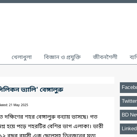
খেলাধুলা
বিজ্ঞান ও প্রযুক্তি
জীবনশৈলী
ব্য
Faceb
িলিকন ভ্যালি' বেঙ্গালুরু
Twitter
dated: 21 May 2025
BD Ne
 দক্ষিণের শহর বেঙ্গালুরু বন্যায় ভাসছে। গত
মগ্ন হয়ে পড়ে শহরটির বেশির ভাগ এলাকা। ভারী
Linked
 ১২ বছর বয়সী এক ছেলেসহ তিনজনের মৃত্যু