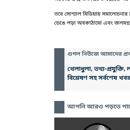
তবে সোশ্যাল মিডিয়ায় সমালোচনার
ভেঙে পড়া অবকাঠামো এবং জলমগ্ন 
গুগল নিউজে আমাদের প্রক
খেলাধুলা, তথ্য-প্রযুক্
বিশ্লেষণ সহ সর্বশেষ খব
আপনি আরও পড়তে পা