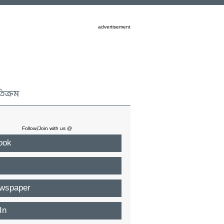
advertisement
তিক্রম
Follow/Join with us @
ook
wspaper
In