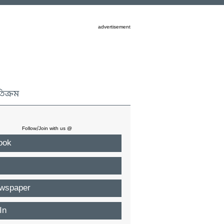
advertisement
তিক্রম
Follow/Join with us @
ook
wspaper
In