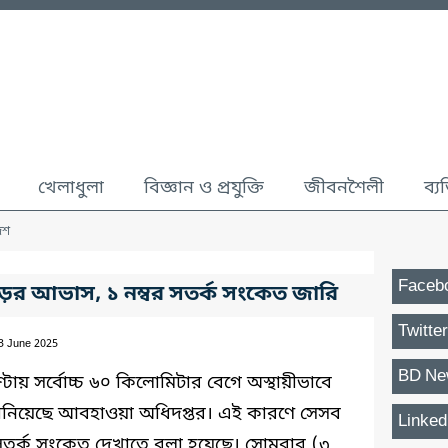
খেলাধুলা
বিজ্ঞান ও প্রযুক্তি
জীবনশৈলী
ব্য
েশ
Faceb
ড়ের আভাস, ১ নম্বর সতর্ক সংকেত জারি
Twitter
03 June 2025
BD Ne
টায় সর্বোচ্চ ৬০ কিলোমিটার বেগে অস্থায়ীভাবে
ানিয়েছে আবহাওয়া অধিদপ্তর। এই কারণে সেসব
Linked
সতর্ক সংকেত দেখাতে বলা হয়েছে। সোমবার (৩