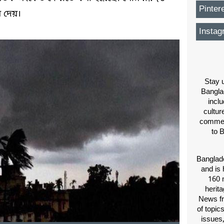
Pinter
 দেয়।
Instag
Stay u
Bangla
inclu
cultur
comment
to 
Banglade
and is 
160 m
herit
News fr
of topic
issues