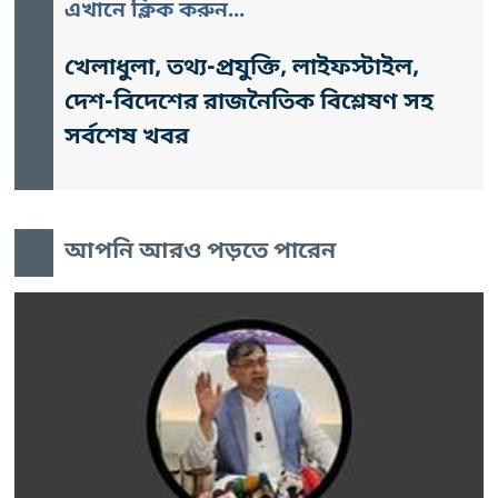
এখানে ক্লিক করুন...
খেলাধুলা, তথ্য-প্রযুক্তি, লাইফস্টাইল,
দেশ-বিদেশের রাজনৈতিক বিশ্লেষণ সহ
সর্বশেষ খবর
আপনি আরও পড়তে পারেন