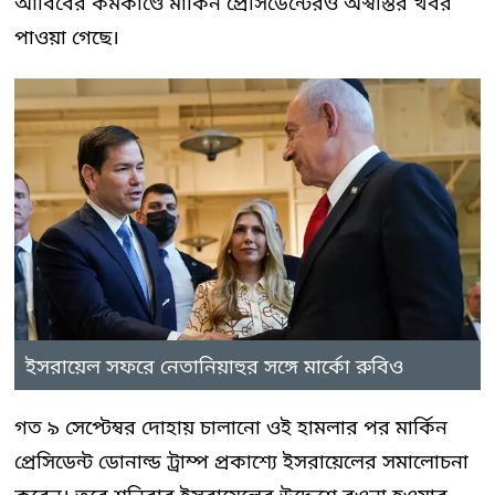
আবিবের কর্মকাণ্ডে মার্কিন প্রেসিডেন্টেরও অস্বস্তির খবর
পাওয়া গেছে।
ইসরায়েল সফরে নেতানিয়াহুর সঙ্গে মার্কো রুবিও
গত ৯ সেপ্টেম্বর দোহায় চালানো ওই হামলার পর মার্কিন
প্রেসিডেন্ট ডোনাল্ড ট্রাম্প প্রকাশ্যে ইসরায়েলের সমালোচনা