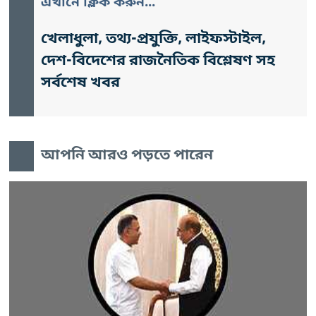
এখানে ক্লিক করুন...
খেলাধুলা, তথ্য-প্রযুক্তি, লাইফস্টাইল,
দেশ-বিদেশের রাজনৈতিক বিশ্লেষণ সহ
সর্বশেষ খবর
আপনি আরও পড়তে পারেন