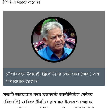
তিনি এ মন্তব্য করেন।
নৌপরিবহন উপদেষ্টা ব্রিগেডিয়ার জেনারেল (অব.) এম
সাখাওয়াত হোসেন
সভাটি আয়োজন করে ব্রডকাস্ট জার্নালিস্টস সেন্টার
(বিজেসি) ও রিপোর্টার্স ফোরাম ফর ইলেকশন অ্যান্ড