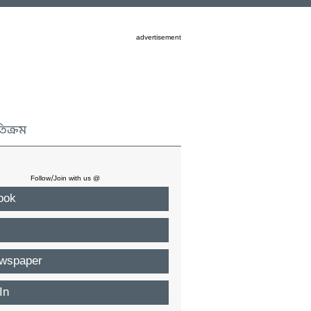
advertisement
তিক্রম
Follow/Join with us @
ook
wspaper
In