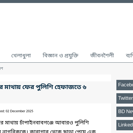
খেলাধুলা
বিজ্ঞান ও প্রযুক্তি
জীবনশৈলী
ব্য
েশ
Faceb
টার মাথায় ফের পুলিশি হেফাজতে ৬
Twitter
BD Ne
ted: 02 December 2025
্টার মাথায় চাঁপাইনবাবগঞ্জে আবারও পুলিশি
Linked
 নাগরিককে। কারাগার থেকে ছাড়া পেয়ে এক