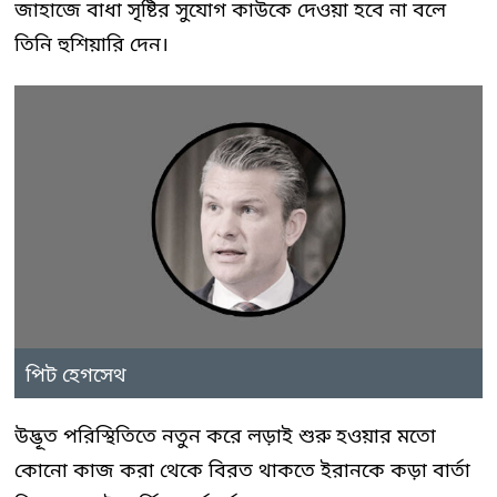
জাহাজে বাধা সৃষ্টির সুযোগ কাউকে দেওয়া হবে না বলে
তিনি হুশিয়ারি দেন।
পিট হেগসেথ
উদ্ভূত পরিস্থিতিতে নতুন করে লড়াই শুরু হওয়ার মতো
কোনো কাজ করা থেকে বিরত থাকতে ইরানকে কড়া বার্তা