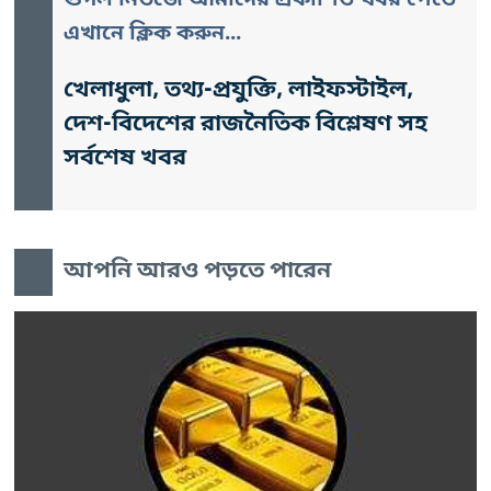
গুগল নিউজে আমাদের প্রকাশিত খবর পেতে
এখানে ক্লিক করুন...
খেলাধুলা, তথ্য-প্রযুক্তি, লাইফস্টাইল,
দেশ-বিদেশের রাজনৈতিক বিশ্লেষণ সহ
সর্বশেষ খবর
আপনি আরও পড়তে পারেন