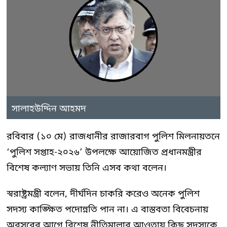
সালাহউদ্দিন আহমদ
রবিবার (১০ মে) রাজধানীর রাজারবাগ পুলিশ মিলনায়তনে
‘পুলিশ সপ্তাহ-২০২৬’ উপলক্ষে আয়োজিত প্রধানমন্ত্রীর
বিশেষ কল্যাণ সভায় তিনি এসব কথা বলেন।
স্বরাষ্ট্রমন্ত্রী বলেন, দীর্ঘদিন চাকরি করেও অনেক পুলিশ
সদস্য কাঙ্ক্ষিত পদোন্নতি পান না। এ বাস্তবতা বিবেচনায়
অবসরের আগে বিশেষ নীতিমালার আওতায় কিছু সদস্যকে