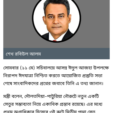
শেখ রবিউল আলম
সোমবার (১১ মে) সচিবালয়ে আসন্ন ঈদুল আজহা উপলক্ষে
নিরাপদ ঈদযাত্রা নিশ্চিত করতে আয়োজিত প্রস্তুতি সভা
শেষে সাংবাদিকদের প্রশ্নের জবাবে তিনি এ তথ্য জানান।
মন্ত্রী বলেন, দৌলতদিয়া–পাটুরিয়া নৌরুটে নতুন একটি
সেতুর সম্ভাব্যতা নিয়ে একাধিক প্রস্তাব রয়েছে। এর মধ্যে
প্রথম অগ্রাধিকার হিসেবে ওই রুটে দ্বিতীয় পদ্মা সেতু