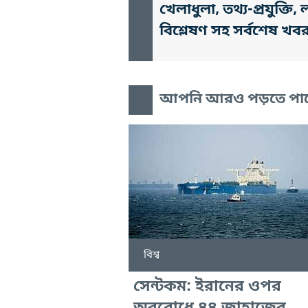
খেলাধুলা, তথ্য-প্রযুক্
বিশ্লেষণ সহ সর্বশেষ খব
আপনি আরও পড়তে পা
বিশ্ব
সেন্টকম: ইরানের ওপর