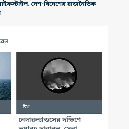
তি, লাইফস্টাইল, দেশ-বিদেশের রাজনৈতিক
র
রেন
বিশ্ব
নেদারল্যান্ডসের দক্ষিণে