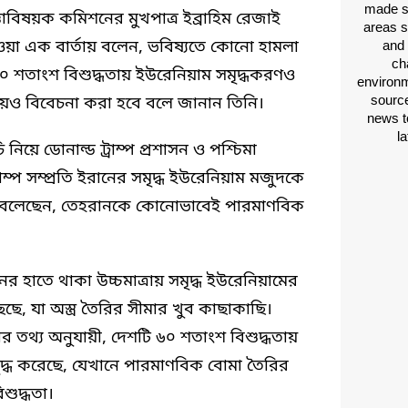
made si
্তাবিষয়ক কমিশনের মুখপাত্র ইব্রাহিম রেজাই
areas s
য়া এক বার্তায় বলেন, ভবিষ্যতে কোনো হামলা
and 
ch
৯০ শতাংশ বিশুদ্ধতায় ইউরেনিয়াম সমৃদ্ধকরণও
environm
source
য়েও বিবেচনা করা হবে বলে জানান তিনি।
news t
l
নিয়ে ডোনাল্ড ট্রাম্প প্রশাসন ও পশ্চিমা
ম্প সম্প্রতি ইরানের সমৃদ্ধ ইউরেনিয়াম মজুদকে
রে বলেছেন, তেহরানকে কোনোভাবেই পারমাণবিক
ের হাতে থাকা উচ্চমাত্রায় সমৃদ্ধ ইউরেনিয়ামের
ছে, যা অস্ত্র তৈরির সীমার খুব কাছাকাছি।
ার তথ্য অনুযায়ী, দেশটি ৬০ শতাংশ বিশুদ্ধতায়
ৃদ্ধ করেছে, যেখানে পারমাণবিক বোমা তৈরির
শুদ্ধতা।