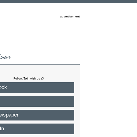
advertisement
তিক্রম
Follow/Join with us @
ook
wspaper
In