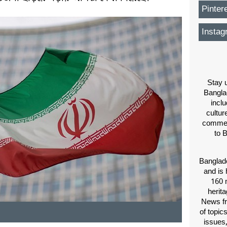
Pinter
Instag
Stay u
Bangla
inclu
cultur
comment
to 
Banglade
and is 
160 m
herit
News fr
of topic
issues