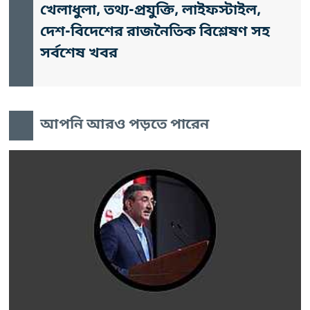
খেলাধুলা, তথ্য-প্রযুক্তি, লাইফস্টাইল,
দেশ-বিদেশের রাজনৈতিক বিশ্লেষণ সহ
সর্বশেষ খবর
আপনি আরও পড়তে পারেন