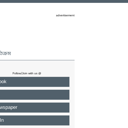
advertisement
তিক্রম
Follow/Join with us @
ook
wspaper
In