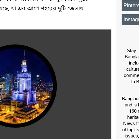
Pinter
য়েছে, যা এর আগে শহরের দুটি জেলায়
Instag
Stay u
Bangla
inclu
cultur
comment
to 
Banglade
and is 
160 m
herit
News fr
of topic
issues