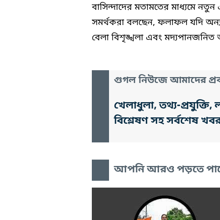
বাসিন্দাদের মতামতের মাধ্যমে নতুন 
সমর্থকরা বলছেন, ফলাফল যদি অন্য
বেলা বিশৃঙ্খলা এবং মদ্যপানজনি
গুগল নিউজে আমাদের প্রক
খেলাধুলা, তথ্য-প্রযুক্
বিশ্লেষণ সহ সর্বশেষ খব
আপনি আরও পড়তে পা