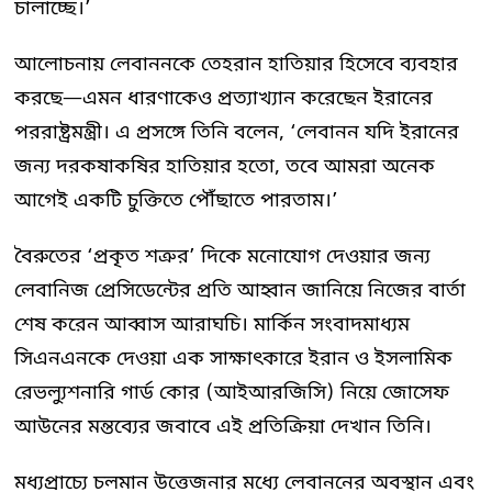
চালাচ্ছে।’
আলোচনায় লেবাননকে তেহরান হাতিয়ার হিসেবে ব্যবহার
করছে—এমন ধারণাকেও প্রত্যাখ্যান করেছেন ইরানের
পররাষ্ট্রমন্ত্রী। এ প্রসঙ্গে তিনি বলেন, ‘লেবানন যদি ইরানের
জন্য দরকষাকষির হাতিয়ার হতো, তবে আমরা অনেক
আগেই একটি চুক্তিতে পৌঁছাতে পারতাম।’
বৈরুতের ‘প্রকৃত শত্রুর’ দিকে মনোযোগ দেওয়ার জন্য
লেবানিজ প্রেসিডেন্টের প্রতি আহ্বান জানিয়ে নিজের বার্তা
শেষ করেন আব্বাস আরাঘচি। মার্কিন সংবাদমাধ্যম
সিএনএনকে দেওয়া এক সাক্ষাৎকারে ইরান ও ইসলামিক
রেভল্যুশনারি গার্ড কোর (আইআরজিসি) নিয়ে জোসেফ
আউনের মন্তব্যের জবাবে এই প্রতিক্রিয়া দেখান তিনি।
মধ্যপ্রাচ্যে চলমান উত্তেজনার মধ্যে লেবাননের অবস্থান এবং