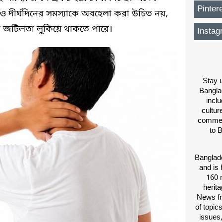
Pinter
লেও দীর্ঘদিনের সমস্যাকে অবহেলা করা উচিত নয়,
 জটিলতা লুকিয়ে থাকতে পারে।
Instag
Stay u
Bangla
inclu
cultur
comment
to 
Banglade
and is 
160 m
herit
News fr
of topic
issues