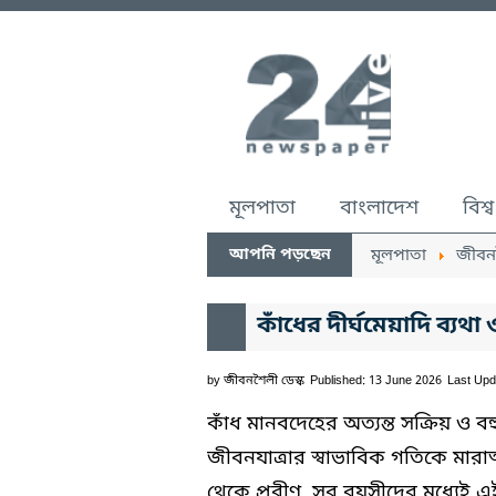
মূলপাতা
বাংলাদেশ
বিশ্ব
আপনি পড়ছেন
মূলপাতা
জীবন
কাঁধের দীর্ঘমেয়াদি ব্যথা
by
জীবনশৈলী ডেস্ক
Published: 13 June 2026
Last Upd
কাঁধ মানবদেহের অত্যন্ত সক্রিয় ও বহ
জীবনযাত্রার স্বাভাবিক গতিকে মার
থেকে প্রবীণ, সব বয়সীদের মধ্যেই এ