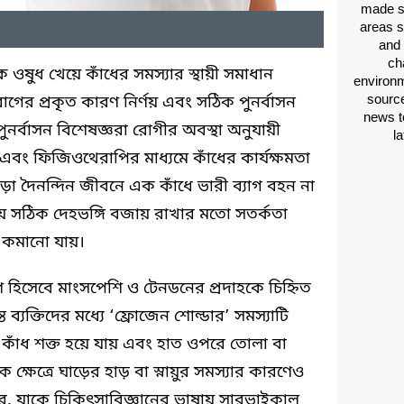
made si
areas s
and 
ch
ওষুধ খেয়ে কাঁধের সমস্যার স্থায়ী সমাধান
environm
source
গের প্রকৃত কারণ নির্ণয় এবং সঠিক পুনর্বাসন
news t
ুনর্বাসন বিশেষজ্ঞরা রোগীর অবস্থা অনুযায়ী
l
 এবং ফিজিওথেরাপির মাধ্যমে কাঁধের কার্যক্ষমতা
 দৈনন্দিন জীবনে এক কাঁধে ভারী ব্যাগ বহন না
য় সঠিক দেহভঙ্গি বজায় রাখার মতো সতর্কতা
 কমানো যায়।
 হিসেবে মাংসপেশি ও টেনডনের প্রদাহকে চিহ্নিত
ব্যক্তিদের মধ্যে ‘ফ্রোজেন শোল্ডার’ সমস্যাটি
 কাঁধ শক্ত হয়ে যায় এবং হাত ওপরে তোলা বা
্ষেত্রে ঘাড়ের হাড় বা স্নায়ুর সমস্যার কারণেও
পারে, যাকে চিকিৎসাবিজ্ঞানের ভাষায় সারভাইকাল