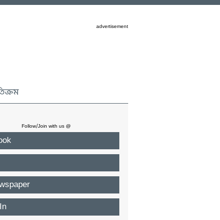
advertisement
তিক্রম
Follow/Join with us @
ook
wspaper
In