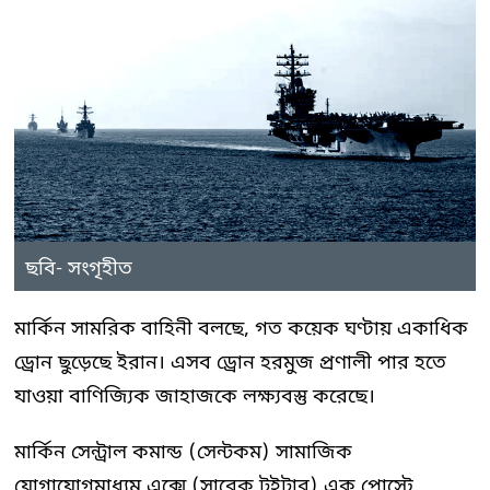
ছবি- সংগৃহীত
মার্কিন সামরিক বাহিনী বলছে, গত কয়েক ঘণ্টায় একাধিক
ড্রোন ছুড়েছে ইরান। এসব ড্রোন হরমুজ প্রণালী পার হতে
যাওয়া বাণিজ্যিক জাহাজকে লক্ষ্যবস্তু করেছে।
মার্কিন সেন্ট্রাল কমান্ড (সেন্টকম) সামাজিক
যোগাযোগমাধ্যম এক্সে (সাবেক টুইটার) এক পোস্টে