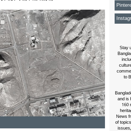
Pinter
Instag
Stay u
Bangla
inclu
cultur
comment
to 
Banglade
and is 
160 m
herit
News fr
of topic
issues