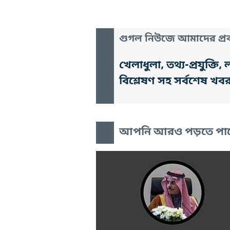
গুগল নিউজে আমাদের প্রক
খেলাধুলা, তথ্য-প্রযুক্
বিশ্লেষণ সহ সর্বশেষ খব
আপনি আরও পড়তে পা