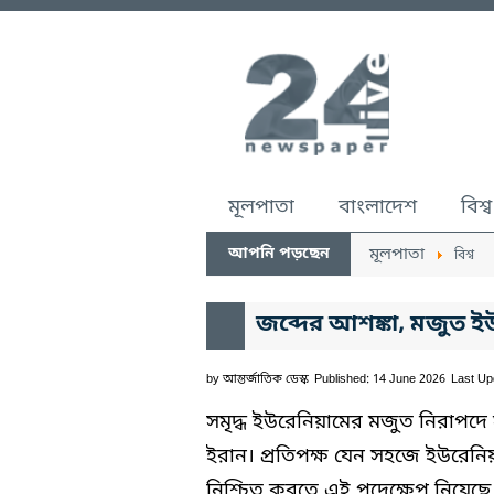
মূলপাতা
বাংলাদেশ
বিশ্ব
আপনি পড়ছেন
মূলপাতা
বিশ্ব
জব্দের আশঙ্কা, মজুত 
by
আন্তর্জাতিক ডেস্ক
Published: 14 June 2026
Last Up
সমৃদ্ধ ইউরেনিয়ামের মজুত নিরাপ
ইরান। প্রতিপক্ষ যেন সহজে ইউরেনি
নিশ্চিত করতে এই পদেক্ষেপ নিয়েছ