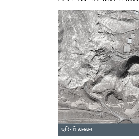
ছবি- সিএনএন