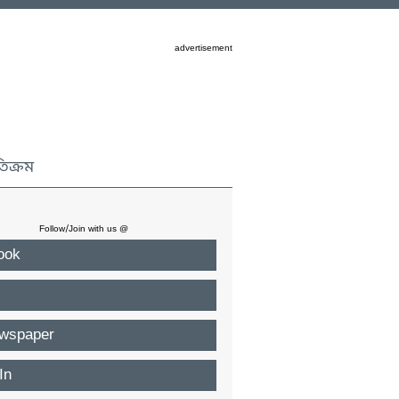
advertisement
তিক্রম
Follow/Join with us @
ook
wspaper
In