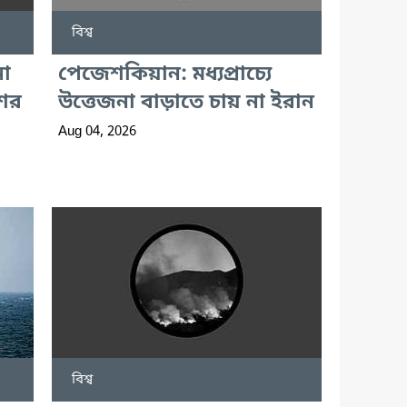
বিশ্ব
না
পেজেশকিয়ান: মধ্যপ্রাচ্যে
িশর
উত্তেজনা বাড়াতে চায় না ইরান
Aug 04, 2026
বিশ্ব