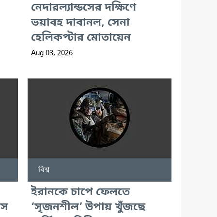
নেদারল্যান্ডসের দক্ষিণে
ভয়াবহ দাবানল, সেনা
হেলিকপ্টার মোতায়েন
Aug 03, 2026
বিশ্ব
ইরানকে চাপে ফেলতে
িস
‘সৃজনশীল’ উপায় খুঁজছে