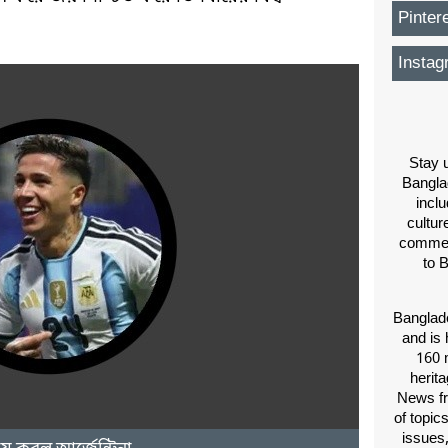
Pinter
Instag
Stay u
Bangla
inclu
cultur
comment
to 
Banglade
and is 
160 m
herit
News fr
of topic
issues