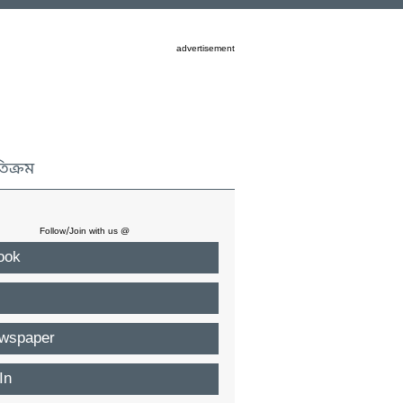
advertisement
তিক্রম
Follow/Join with us @
ook
wspaper
In