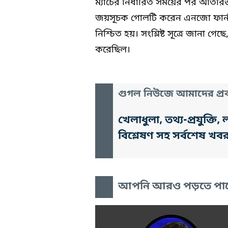
ম্যাচের নির্ধারিত সময়ের পর অতিরি
জয়সূচক গোলটি করেন এনজো ফার্নান
নিশ্চিত হয়। সংশ্লিষ্ট সূত্রে জান
করেছিল।
গুগল নিউজে আমাদের প্রক
খেলাধুলা, তথ্য-প্রযুক্
বিশ্লেষণ সহ সর্বশেষ খব
আপনি আরও পড়তে পা