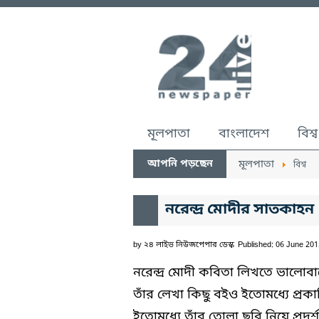
মূলপাতা
বাংলাদেশ
বিশ্ব
আপনি পড়ছেন
মূলপাতা
বিশ্ব
নরেন্দ্র মোদীর সাতকাহন
by
২৪ লাইভ নিউজপেপার ডেস্ক
Published: 06 June 201
নরেন্দ্র মোদী কবিতা লিখতে ভালোব
তাঁর লেখা কিছু বইও ইতোমধ্যে প্র
ইতোমধ্যে তাঁর তোলা ছবি নিয়ে প্রদর