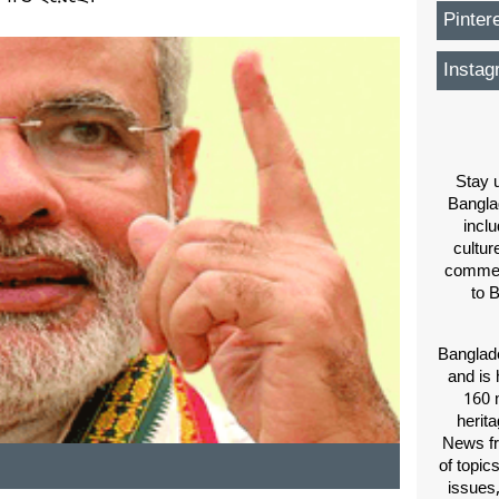
Pinter
Instag
Stay u
Bangla
inclu
cultur
comment
to 
Banglade
and is 
160 m
herit
News fr
of topic
issues