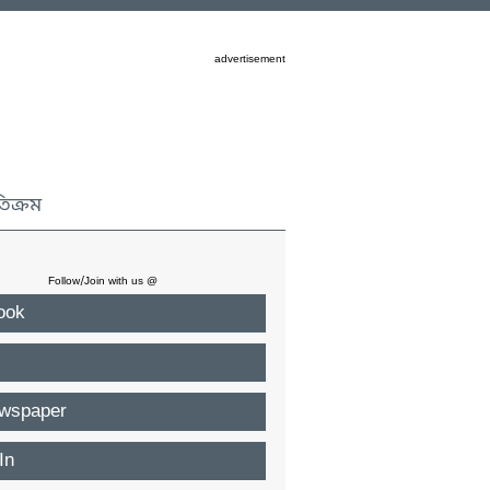
advertisement
তিক্রম
Follow/Join with us @
ook
wspaper
In