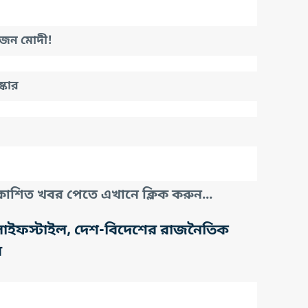
একজন মোদী!
্কার
াশিত খবর পেতে এখানে ক্লিক করুন...
তি, লাইফস্টাইল, দেশ-বিদেশের রাজনৈতিক
র