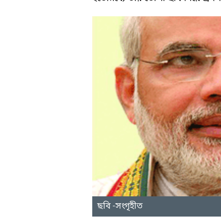
ছবি -সংগৃহীত