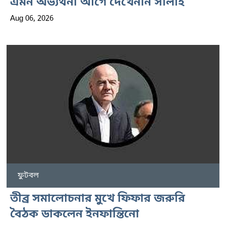
এমন অভ্যর্থনা আগে দেখেননি সালাহ
Aug 06, 2026
ফুটবল
তীব্র সমালোচনার মুখে ফিফার জরুরি
বৈঠক ডাকলেন ইনফান্তিনো