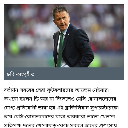
ছবি -সংগৃহীত
বর্তমান সময়ের সেরা ফুটবলারদের অন্যতম নেইমার।
কখনো ব্যালন ডি অর না জিতলেও মেসি-রোনালদোদের
যোগ্য প্রতিযোগী ভাবা হয় এই ব্রাজিলিয়ান সুপারস্টারকে।
তবে মেসি-রোনালদোদের মতো তারকারা ভালো খেললে
প্রতিপক্ষ দলের খেলোয়াড়-কোচ সকলে তাদের প্রশংসায়