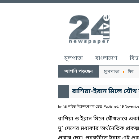
মূলপাতা
বাংলাদেশ
বিশ্ব
আপনি পড়ছেন
মূলপাতা
বিশ্ব
রাশিয়া-ইরান মিলে যৌথ 
by
২৪ লাইভ নিউজপেপার ডেস্ক
Published: 19 Novembe
রাশিয়া ও ইরান মিলে যৌথভাবে একটি ব
দু’ দেশের মধ্যকার অর্থনৈতিক প্রকল্প
প্রস্তাব দেয়। পরবর্তীতে ইরান এই প্র