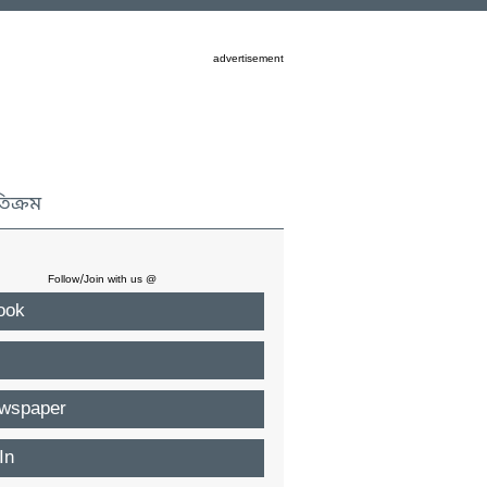
advertisement
তিক্রম
Follow/Join with us @
ook
wspaper
In