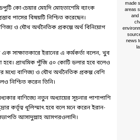
made si
পুটি কো-চেয়ার মেহদি মোহতাশেমি ব্যাংক
areas s
and 
প্রস্তাব পাসের বিষয়টি নিশ্চিত করেছেন।
ch
বাণিজ্য ও যৌথ অর্থনৈতিক প্রকল্পে অর্থ বিনিয়োগ
environm
source
news t
l
েয়া এক সাক্ষাতকারে ইরানের এ কর্মকর্তা বলেন, খুব
করা হবে। প্রাথমিক পুঁজি ৫০ কোটি ডলার হবে বলেও
র মধ্যে বাণিজ্য ও যৌথ অর্থনৈতিক প্রকল্প বেশি
েও নিশ্চিত করেন তিনি।
্যকার বাণিজ্যে নতুন অধ্যায়ের সূচনার পাশাপাশি
মুদ্রার কর্তৃত্ব ধূলিস্মাৎ হবে বলে মনে করেন ইরান-
ের সভাপতি আসাদুল্লাহ আসগরওলাদি।