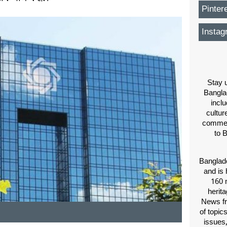
Pinter
Instag
Stay u
Bangla
inclu
cultur
comment
to 
Banglade
and is 
160 m
herit
News fr
of topic
issues