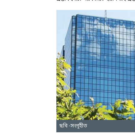
ছবি -সংগৃহীত