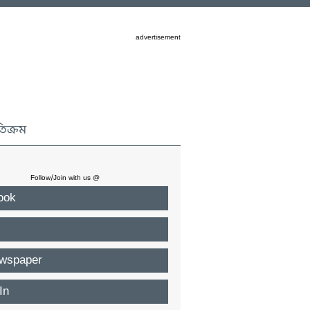
advertisement
তিক্রম
Follow/Join with us @
ook
wspaper
In