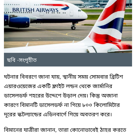
ছবি -সংগৃহীত
ঘটনার বিবরণে জানা যায়, স্থানীয় সময় সোমবার ব্রিটিশ
এয়ারওয়েজের একটি ফ্লাইট লন্ডন থেকে জার্মানির
ডাসেলডর্ফ শহরের উদ্দেশে উড়াল দেয়। কিন্তু অজানা
কারণে বিমানটি ডাসেলডর্ফ না গিয়ে ৮০০ কিলোমিটার
দূরের স্কটল্যান্ডের এডিনবার্গে গিয়ে অবতরণ করে।
বিমানের যাত্রীরা জানান, তারা কোনোভাবেই ঠাহর করতে