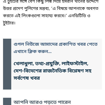
এ টুইটের সঙ্গে বেশ কিছু লিঙ্ক দিয়ে ইমরান খানের উদ্দেশে
উত্তর প্রদেশ পুলিশের মন্তব্য, ‘এ বিষয়ে আপনাকে অবগত
করতে এই লিংকগুলো সাহায্য করবে।’ এনডিটিভি ও
টুইটার।
গুগল নিউজে আমাদের প্রকাশিত খবর পেতে
এখানে ক্লিক করুন...
খেলাধুলা, তথ্য-প্রযুক্তি, লাইফস্টাইল,
দেশ-বিদেশের রাজনৈতিক বিশ্লেষণ সহ
সর্বশেষ খবর
আপনি আরও পড়তে পারেন