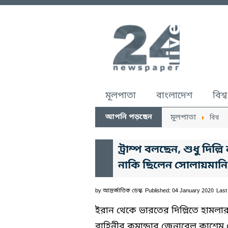
মূলপাতা
বাংলাদেশ
বিশ্ব
আপনি পড়ছেন
মূলপাতা
বিশ্ব
ট্রাম্প বলছেন, শুধু দিল্লি
নাকি ছিলেন সোলায়মানি
by
আন্তর্জাতিক ডেস্ক
Published: 04 January 2020
Last
ইরান থেকে ভারতের দিল্লিতে হামলা
বাহিনীর কমান্ডার জেনারেল কাশেম স