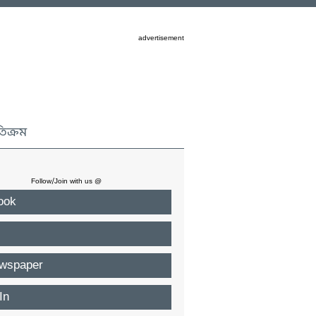
advertisement
তিক্রম
Follow/Join with us @
ook
wspaper
In