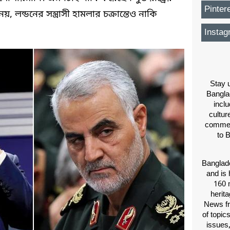
Pinter
ি নয়, লন্ডনের সন্ত্রাসী হামলার চক্রান্তেও নাকি
Instag
Stay u
Bangla
inclu
cultur
comment
to 
Banglade
and is 
160 m
herit
News fr
of topic
issues