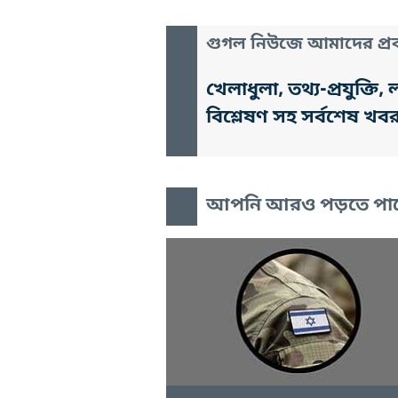
গুগল নিউজে আমাদের প্রক
খেলাধুলা, তথ্য-প্রযুক্
বিশ্লেষণ সহ সর্বশেষ খব
আপনি আরও পড়তে পা