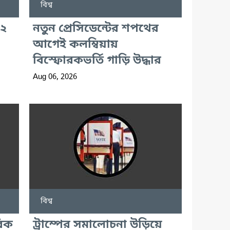
বিশ্ব
 ২
নতুন প্রেসিডেন্টের শপথের
আগেই কলম্বিয়ায়
বিস্ফোরকভর্তি গাড়ি উদ্ধার
Aug 06, 2026
বিশ্ব
বিক
ট্রাম্পের সমালোচনা উড়িয়ে