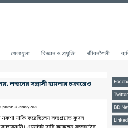
খেলাধুলা
বিজ্ঞান ও প্রযুক্তি
জীবনশৈলী
ব্য
Faceb
 নয়, লন্ডনের সন্ত্রাসী হামলার চক্রান্তেও
Twitter
BD Ne
 Updated: 04 January 2020
র নকশা নাকি করেছিলেন সদ্যপ্রয়াত কুদস
Linked
োলায়মানি। এমনটাই দাবি করেছেন যুক্তরাষ্ট্রের