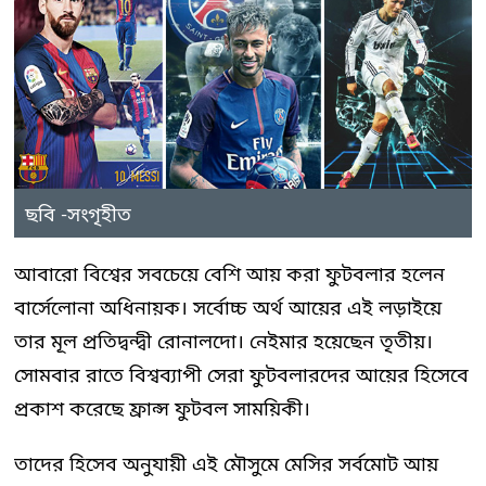
ছবি -সংগৃহীত
আবারো বিশ্বের সবচেয়ে বেশি আয় করা ফুটবলার হলেন
বার্সেলোনা অধিনায়ক। সর্বোচ্চ অর্থ আয়ের এই লড়াইয়ে
তার মূল প্রতিদ্বন্দ্বী রোনালদো। নেইমার হয়েছেন তৃতীয়।
সোমবার রাতে বিশ্বব্যাপী সেরা ফুটবলারদের আয়ের হিসেবে
প্রকাশ করেছে ফ্রান্স ফুটবল সাময়িকী।
তাদের হিসেব অনুযায়ী এই মৌসুমে মেসির সর্বমোট আয়