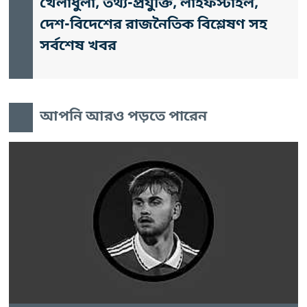
খেলাধুলা, তথ্য-প্রযুক্তি, লাইফস্টাইল,
দেশ-বিদেশের রাজনৈতিক বিশ্লেষণ সহ
সর্বশেষ খবর
আপনি আরও পড়তে পারেন