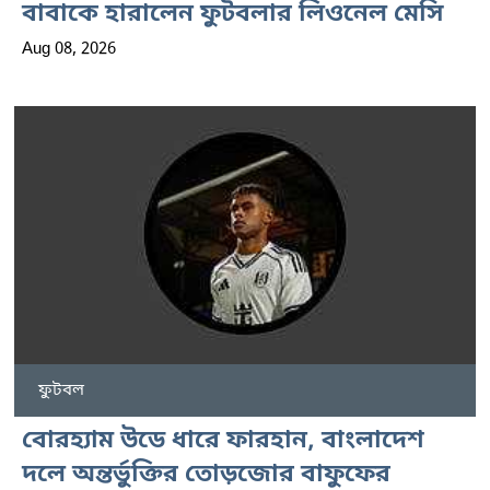
বাবাকে হারালেন ফুটবলার লিওনেল মেসি
Aug 08, 2026
ফুটবল
বোরহ্যাম উডে ধারে ফারহান, বাংলাদেশ
দলে অন্তর্ভুক্তির তোড়জোর বাফুফের