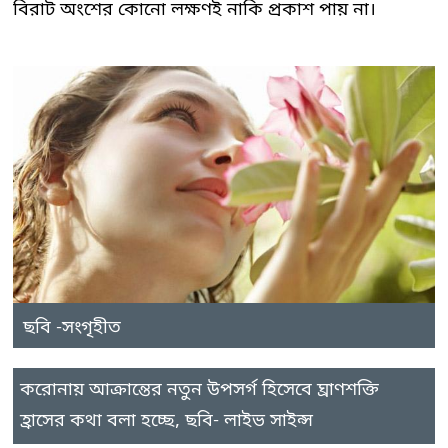
বিরাট অংশের কোনো লক্ষণই নাকি প্রকাশ পায় না।
ছবি -সংগৃহীত
করোনায় আক্রান্তের নতুন উপসর্গ হিসেবে ঘ্রাণশক্তি
হ্রাসের কথা বলা হচ্ছে, ছবি- লাইভ সাইন্স