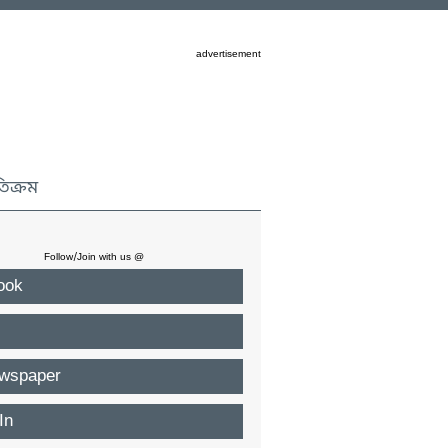
advertisement
তিক্রম
Follow/Join with us @
ook
wspaper
In