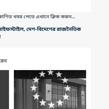
াশিত খবর পেতে এখানে ক্লিক করুন...
তি, লাইফস্টাইল, দেশ-বিদেশের রাজনৈতিক
র
রেন