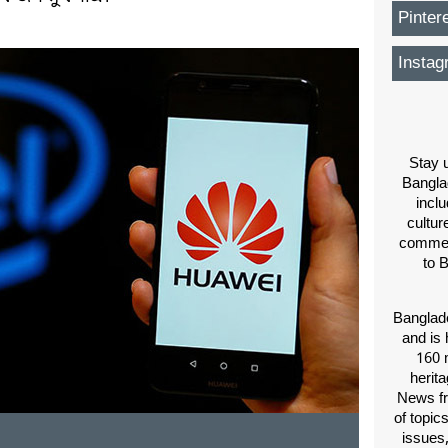
Pinter
Instag
Stay u
Bangla
inclu
cultur
comment
to 
Banglade
and is 
160 m
herit
News fr
of topic
issues