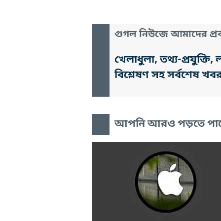
গুগল নিউজে আমাদের প্রক
খেলাধুলা, তথ্য-প্রযুক্
বিশ্লেষণ সহ সর্বশেষ খব
আপনি আরও পড়তে পা