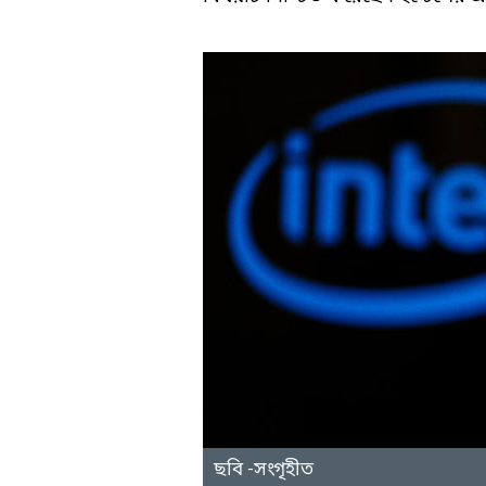
ছবি -সংগৃহীত