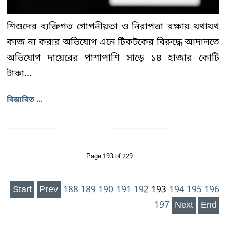
শিশুদের ব্যক্তিগত গোপনীয়তা ও নিরাপত্তা রক্ষায় যথাযথ
কাজ না করার অভিযোগ এনে টিকটকের বিরুদ্ধে আদালতে
অভিযোগ দায়েরের পাশাপাশি সাড়ে ১৪ হাজার কোটি
টাকা...
বিস্তারিত ...
Page 193 of 229
Start
Prev
188
189
190
191
192
193
194
195
196
197
Next
End