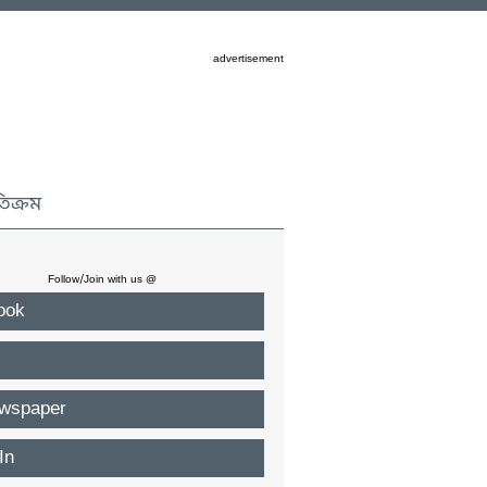
advertisement
তিক্রম
Follow/Join with us @
ook
wspaper
In