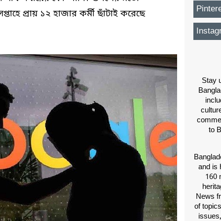
Pinter
প্তাহে প্রায় ১২ হাজার কর্মী ছাঁটাই করেছে
Instag
Stay u
Bangla
inclu
cultur
comment
to 
Banglade
and is 
160 m
herit
News fr
of topic
issues