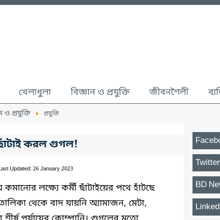
খেলাধুলা
বিজ্ঞান ও প্রযুক্তি
জীবনশৈলী
ব্য
ন ও প্রযুক্তি
প্রযুক্তি
Faceb
 ছাঁটাই করল গুগল!
Twitter
Last Updated: 26 January 2023
BD Ne
যয় কমানোর লক্ষ্যে কর্মী ছাঁটাইয়ের পথে হাঁটছে
এ তালিকা থেকে বাদ যায়নি অ্যামাজন, মেটা,
Linked
 শীর্ষ পর্যায়ের কোম্পানি। গুগলের মতো