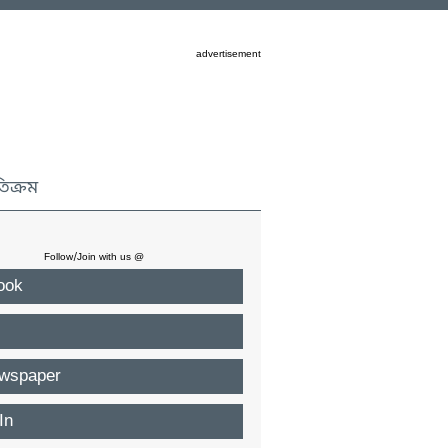
advertisement
তিক্রম
Follow/Join with us @
ook
wspaper
In