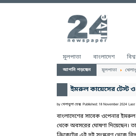
মূলপাতা
বাংলাদেশ
বিশ্ব
আপনি পড়ছেন
মূলপাতা
খেলাধ
ইমরুল কায়েসের টেস্ট ও 
by
খেলাধুলা ডেস্ক
Published: 18 November 2024
Last
বাংলাদেশের সাবেক ওপেনার ইমরুল ক
থেকে অবসরের ঘোষণা দিয়েছেন। তার শ
ক্রিকেটের এই দুই সংস্করণ থেকে ব