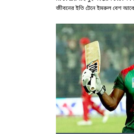
জীবনের ইতি টেনে ইমরুল বেশ আবেগা