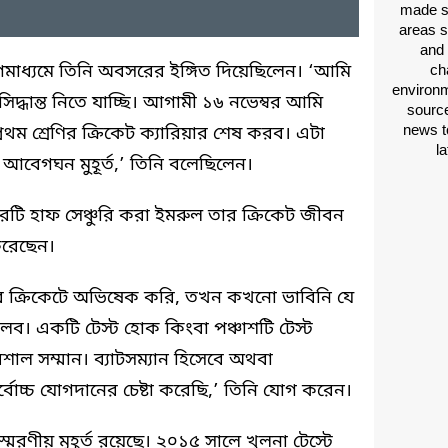
made si
areas s
and 
াধ্যমে তিনি অবসরের ইঙ্গিত দিয়েছিলেন। ‘আমি
ch
environm
দ্ধান্ত নিতে যাচ্ছি। আগামী ১৬ নভেম্বর আমি
source
news t
রথম শ্রেণির ক্রিকেট ক্যারিয়ার শেষ করব। এটা
l
বেগঘন মুহূর্ত,’ তিনি বলেছিলেন।
চারটি হাফ সেঞ্চুরি করা ইমরুল তার ক্রিকেট জীবন
করেছেন।
ির ক্রিকেটে অভিষেক করি, তখন কখনো ভাবিনি যে
েলব। একটি টেস্ট হোক কিংবা পঞ্চাশটি টেস্ট
শাল সম্মান। ব্যাটসম্যান হিসেবে অথবা
বোচ্চ যোগদানের চেষ্টা করেছি,’ তিনি যোগ করেন।
স্মরণীয় মুহূর্ত রয়েছে। ২০১৫ সালে খুলনা টেস্টে