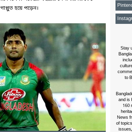
Pinter
প্লুত হয়ে পড়েন।
Instag
Stay u
Bangla
inclu
cultur
comment
to 
Banglade
and is 
160 m
herit
News fr
of topic
issues