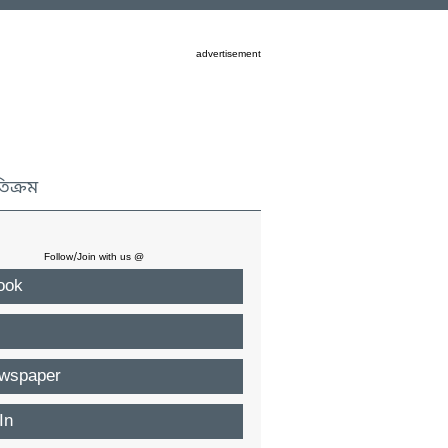
advertisement
তিক্রম
Follow/Join with us @
ook
wspaper
In