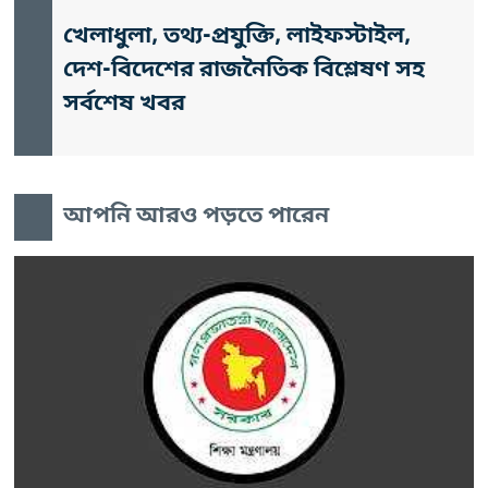
খেলাধুলা, তথ্য-প্রযুক্তি, লাইফস্টাইল,
দেশ-বিদেশের রাজনৈতিক বিশ্লেষণ সহ
সর্বশেষ খবর
আপনি আরও পড়তে পারেন