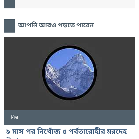
আপনি আরও পড়তে পারেন
বিশ্ব
৯ মাস পর নিখোঁজ ৫ পর্বতারোহীর মরদেহ