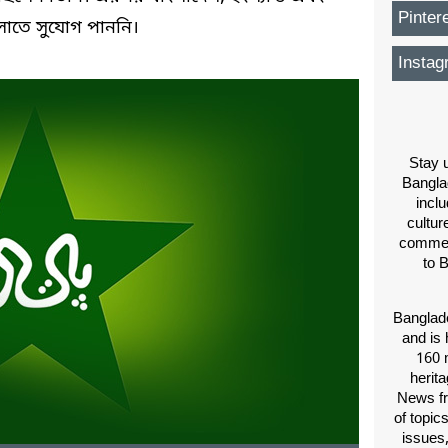
Pinter
লোতে সুযোগ পাননি।
Instag
Stay u
Bangla
inclu
cultur
comment
to 
Banglade
and is 
160 m
herit
News fr
of topic
issues