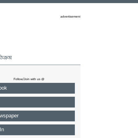
advertisement
তিক্রম
Follow/Join with us @
ook
wspaper
In