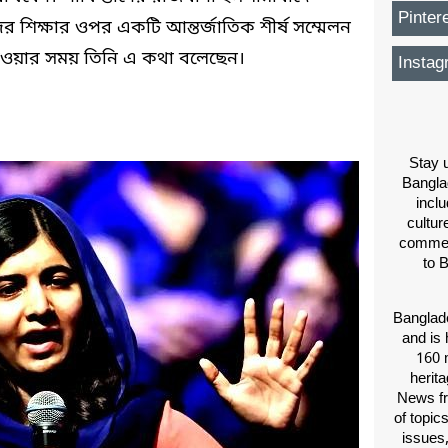
Pinter
র শিক্ষার ওপর একটি আন্তর্জাতিক শীর্ষ সম্মেলন
া দেওয়ার সময় তিনি এ কথা বলেছেন।
Instag
Stay u
Bangla
inclu
cultur
comment
to 
Banglade
and is 
160 m
herit
News fr
of topic
issues