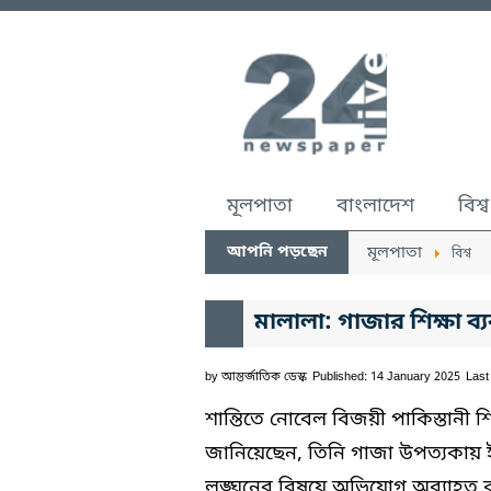
মূলপাতা
বাংলাদেশ
বিশ্ব
আপনি পড়ছেন
মূলপাতা
বিশ্ব
মালালা: গাজার শিক্ষা ব্
by
আন্তর্জাতিক ডেস্ক
Published: 14 January 2025
Last
শান্তিতে নোবেল বিজয়ী পাকিস্তানী 
জানিয়েছেন, তিনি গাজা উপত্যকায় 
লঙ্ঘনের বিষয়ে অভিযোগ অব্যাহত র