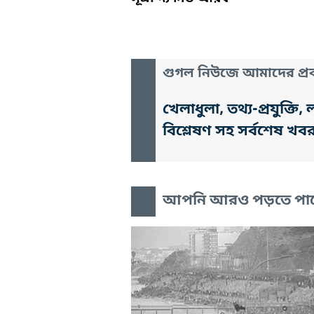
গুগল নিউজে আমাদের প্রক
খেলাধুলা, তথ্য-প্রযুক্
বিশ্লেষণ সহ সর্বশেষ খব
আপনি আরও পড়তে পা