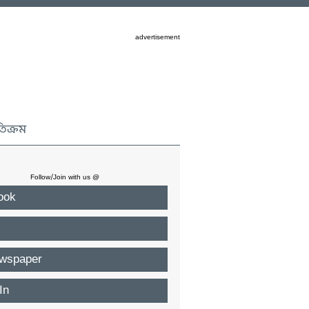
advertisement
তিক্রম
Follow/Join with us @
ook
wspaper
In