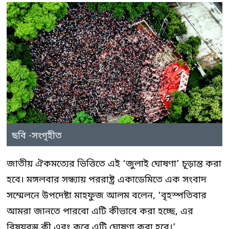
ছবি -সংগৃহীত
জাতীয় ঐকমত্যের ভিত্তিতে এই ‘জুলাই ঘোষণা’ চূড়ান্ত করা
হবে। মঙ্গলবার সন্ধ্যায় পররাষ্ট্র একাডেমিতে এক সংবাদ
সম্মেলনে উপদেষ্টা মাহফুজ আলম বলেন, ‘বৃহস্পতিবার
আমরা জানতে পারবো এটি কীভাবে করা হচ্ছে, এর
বিষয়বস্তু কী এবং কবে এটি ঘোষণা করা হবে।’