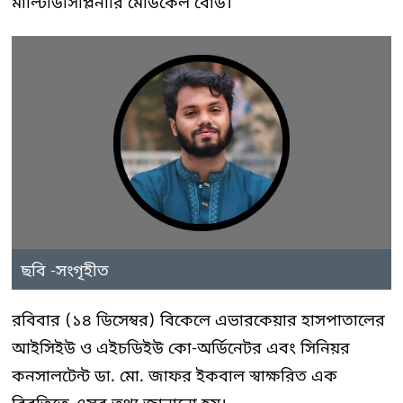
মাল্টিডিসিপ্লিনারি মেডিকেল বোর্ড।
ছবি -সংগৃহীত
রবিবার (১৪ ডিসেম্বর) বিকেলে এভারকেয়ার হাসপাতালের
আইসিইউ ও এইচডিইউ কো-অর্ডিনেটর এবং সিনিয়র
কনসালটেন্ট ডা. মো. জাফর ইকবাল স্বাক্ষরিত এক